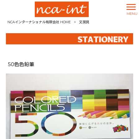
MENU
NCAインターナショナル有限会社 HOME
>
文房具
50色色鉛筆